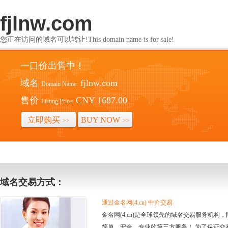
fjlnw.com
您正在访问的域名可以转让!This domain name is for sale!
一口价出售中！
域名
fjlnw.com
Domain Name:
售价
CNY 1687.00
Listing Price:
立即购买
BUY NOW
>>
>>
域名交易方式：
通过金名网(4.cn) 中介交易
金名网(4.cn)是全球领先的域名交易服务机
简单、安全、专业的第三方服务！ 为了保证交