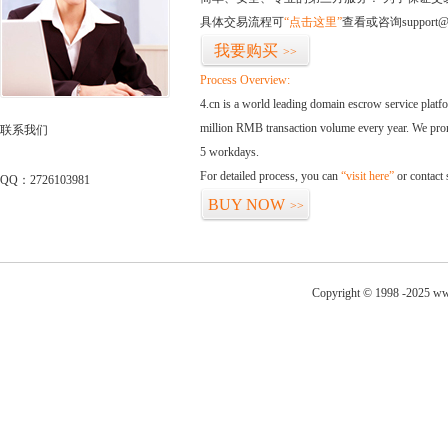
具体交易流程可
“点击这里”
查看或咨询support@
我要购买
>>
Process Overview:
4.cn is a world leading domain escrow service plat
million RMB transaction volume every year. We promi
联系我们
5 workdays.
For detailed process, you can
“visit here”
or contact
QQ：2726103981
BUY NOW
>>
Copyright © 1998 -2025 ww